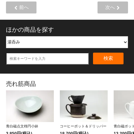
前へ
次へ
ほかの商品を探す
検索
売れ筋商品
青白磁点文楕円小鉢
コーヒーポット＆ドリッパー
青白磁ポッ
3,850円(税込)
18,700円(税込)
13,200円