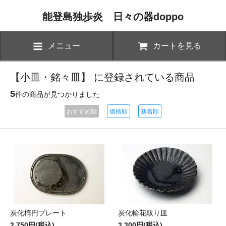
能登島独歩炎 日々の器doppo
メニュー
カートを見る
【小皿・銘々皿】 に登録されている商品
5
件の商品が見つかりました
おすすめ順
価格順
新着順
炭化楕円プレート
炭化輪花取り皿
2,750円(税込)
3,300円(税込)