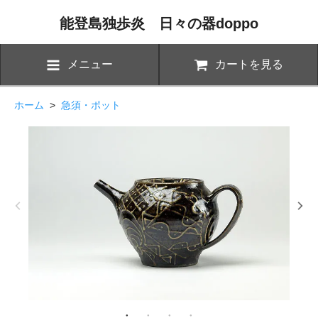
能登島独歩炎 日々の器doppo
メニュー
カートを見る
ホーム
>
急須・ポット