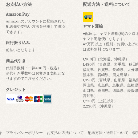
お支払い方法
配送方法・送料について
Amazon Pay
Amazonのアカウントに登録された
ヤマト運輸
配送先や支払い方法を利用して決済
できます。
●配達は、ヤマト運輸(株)のクロ
ヤマト宅急便になります。
銀行振り込み
●2万円以上（税別）お買い上げ
は送料無料になります。
前払いとなります
1,900円（北海道、沖縄県）
商品代引き
1,480円（青森県、岩手県、秋田
代引手数料：一律400円（税込）
福岡県、佐賀県、長崎県、大分
※代引き手数料はお客さま負担とな
熊本県、宮崎県、鹿児島県）
りますのでご注意ください。
1,350円（宮城県、山形県、福島
岡山県、広島県、鳥取県、島根
クレジット
山口県、香川県、徳島県、愛媛
高知県）
1,230円（上記以外）
2,230円（沖縄県）
せ
プライバシーポリシー
お支払い方法について
配送方法・送料について
特