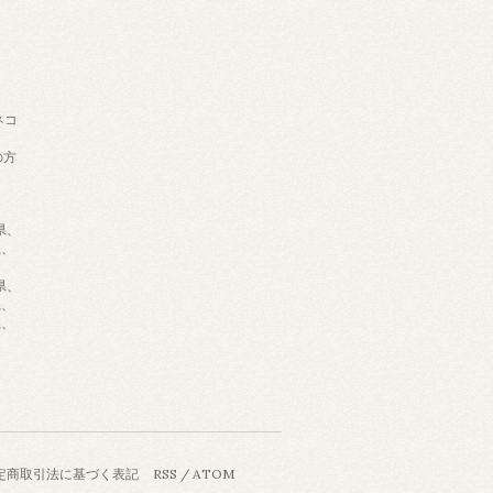
ネコ
の方
県、
県、
県、
県、
県、
定商取引法に基づく表記
RSS
/
ATOM