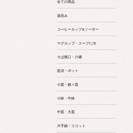
全ての商品
湯呑み
コーヒーカップ&ソーサー
マグカップ・スープC/S
そば猪口・汁継
急須・ポット
小皿・銘々皿
小鉢・中鉢
中皿・大皿
片手鍋・ココット