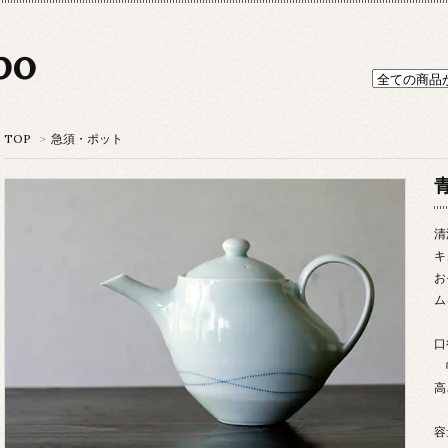
po
TOP
>
急須・ポット
清
キ
お
ム
口
幅
高
容