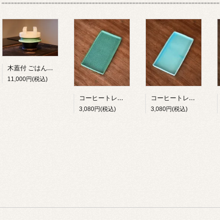
木蓋付 ごはん炊き専用羽釜土鍋（１合炊き）
11,000円(税込)
コーヒートレー 能登 アテの森
コーヒートレー 能登 夏の海
3,080円(税込)
3,080円(税込)