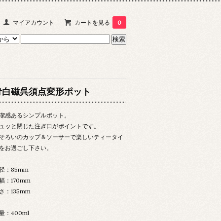
マイアカウント
カートを見る
0
青白磁呉須点変形ポット
潔感あるシンプルポット。
ュッと閉じた注ぎ口がポイントです。
そろいのカップ＆ソーサーで楽しいティータイ
をお過ごし下さい。
径：85mm
：170mm
さ：135mm
量：400ml