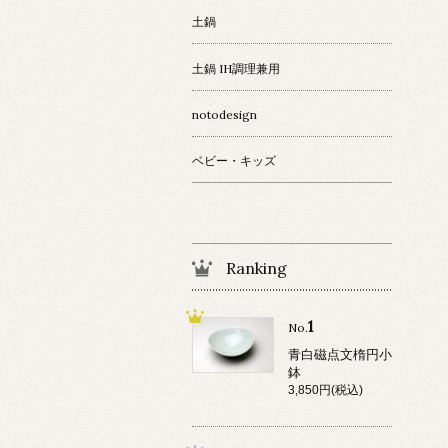
土鍋
土鍋 IH調理兼用
notodesign
ベビー・キッズ
Ranking
1
No.
青白磁点文楕円小
鉢
3,850円(税込)